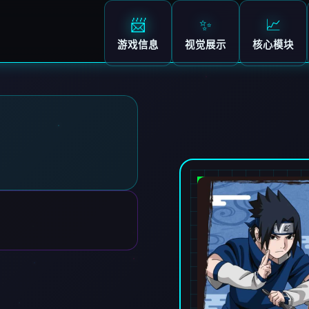
📨
✨
📈
游戏信息
视觉展示
核心模块
师