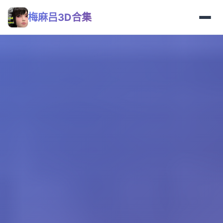
梅麻吕3D合集