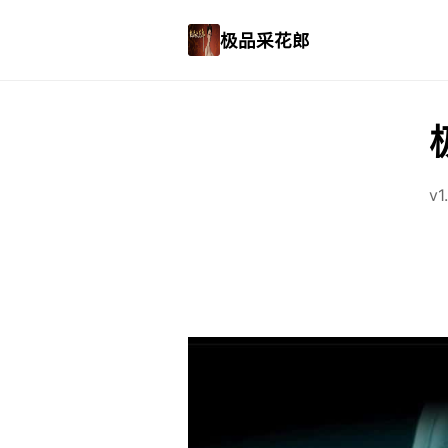
极品采花郎
v