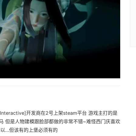
Interactive]开发商在2号上架steam平台 游戏主打的是
马 但是人物建模跟脸部都做的非常不错~难怪西门庆喜欢
所以…但该有的上堡必须有的