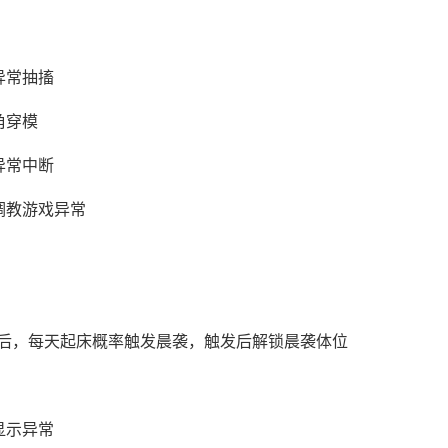
异常抽搐
角穿模
异常中断
调教游戏异常
后，每天起床概率触发晨袭，触发后解锁晨袭体位
显示异常