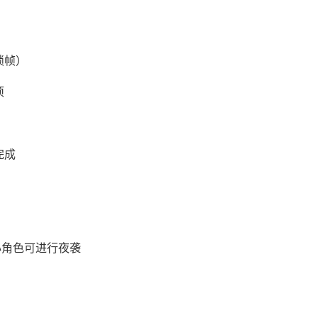
锁帧）
项
完成
心角色可进行夜袭