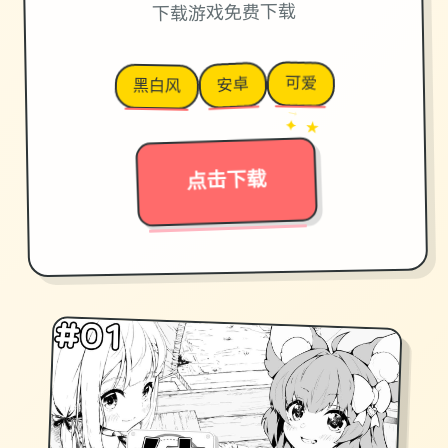
下载游戏免费下载
可爱
安卓
黑白风
→
✦ ★
点击下载