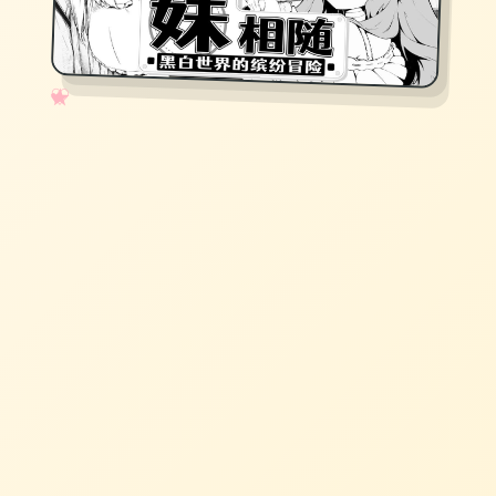
✧
♡
★
♥