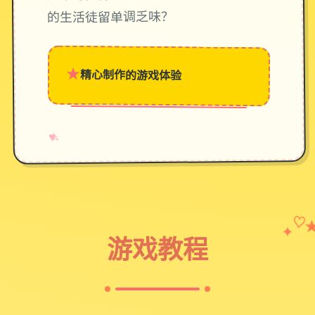
的生活徒留单调乏味？
★
精心制作的游戏体验
→
✧
♥
✦
♡
游戏教程