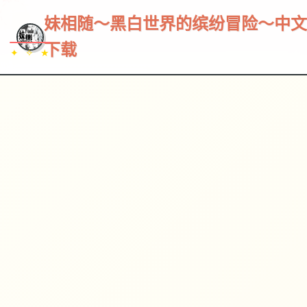
~~~
★
♡
✦
✧
♥
~
→
↗
妹相随～黑白世界的缤纷冒险～中文
下载
✦ ✧ ★