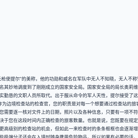
长枪使提尔”的美称，他的功勋和威名在军队中无人不知晓，无人不
名其妙地调度到了刚刚成立的国家安全局。国家安全局的局长奥莉维
实勤恳的文职人员所取代。出于服从命令的军人天性，提尔接受了这
作为边境检查站的检查官，您的职责是对每一个想要通过检查站的旅
您需要逐一核对文件上的日期，照片以及各种信息，只要有一项不符
决于您在这段时间内正确检查的旅客数量。也就是说，您既要在规定
更高级别的检查站的机会，但如此一来检查时的条条框框也会逐渐增
些极端分子还会在入境时随身携带危险物品，所以如果有必要的话，