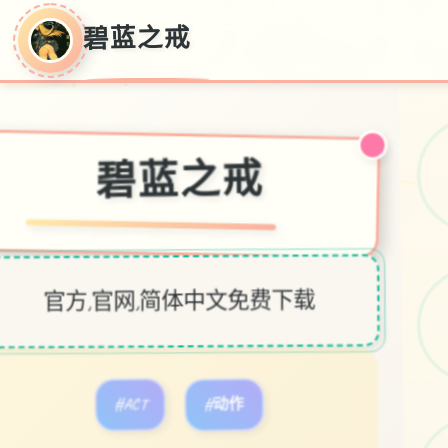
碧蓝之戒
碧蓝之戒
～
官方,官网,简体中文免费下载
#ACT
#动作