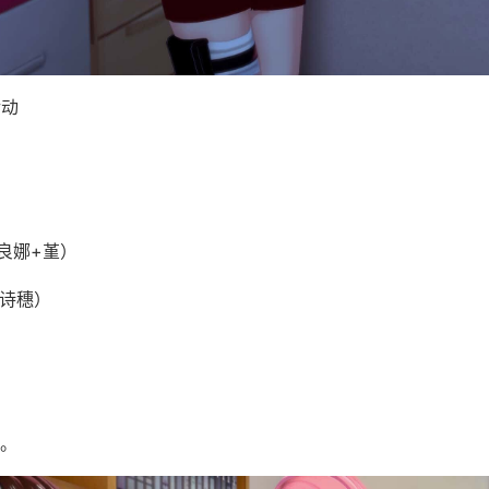
活动
良娜+堇）
（诗穗）
。