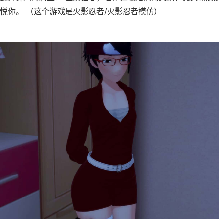
悦你。 （这个游戏是火影忍者/火影忍者模仿）