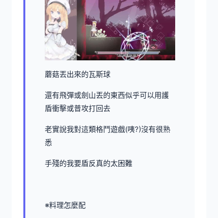
蘑菇丟出來的瓦斯球
還有飛彈或劍山丟的東西似乎可以用護
盾衝擊或普攻打回去
老實說我對這類格鬥遊戲(咦?)沒有很熟
悉
手殘的我要盾反真的太困難
※料理怎麼配